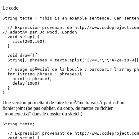
Le code
String texte = "This is an example sentence. Can senten
  // Expression provenant de http://www.codeproject.com
// adaptÃ© par Jo Wood, London

  void setup(){

    size(200,100);

  }

  void draw(){

  String[] phrases = texte.split("(?<=['\"\"A-Za-z0-9][
  // usage spÃ©cial de la boucle : parcourir l'array ph
  for (String phrase : phrases){

    println(phrase);

    delay(1000);

  }

}
Une version permettant de faire le mÃªme travail Ã partir d’un
fichier joint (ne pas oublier, du coup, de mettre ce fichier
"montexte.txt" dans le dossier du sketch) :
String texte;

  // Expression provenant de http://www.codeproject.com
  void setup(){
