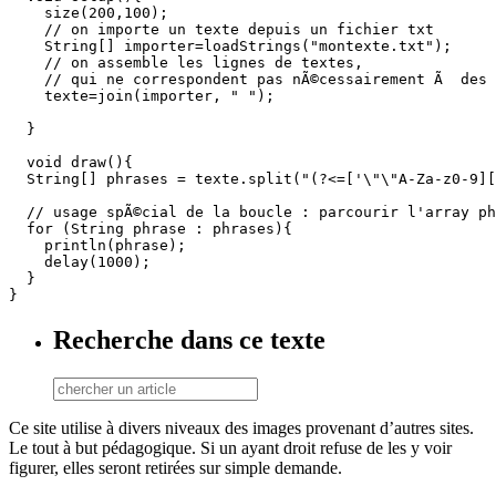
    size(200,100);

    // on importe un texte depuis un fichier txt

    String[] importer=loadStrings("montexte.txt");

    // on assemble les lignes de textes, 

    // qui ne correspondent pas nÃ©cessairement Ã  des 
    texte=join(importer, " ");

  }

  void draw(){

  String[] phrases = texte.split("(?<=['\"\"A-Za-z0-9][
  // usage spÃ©cial de la boucle : parcourir l'array ph
  for (String phrase : phrases){

    println(phrase);

    delay(1000);

  }

}
Recherche dans ce texte
Ce site utilise à divers niveaux des images provenant d’autres sites.
Le tout à but pédagogique. Si un ayant droit refuse de les y voir
figurer, elles seront retirées sur simple demande.