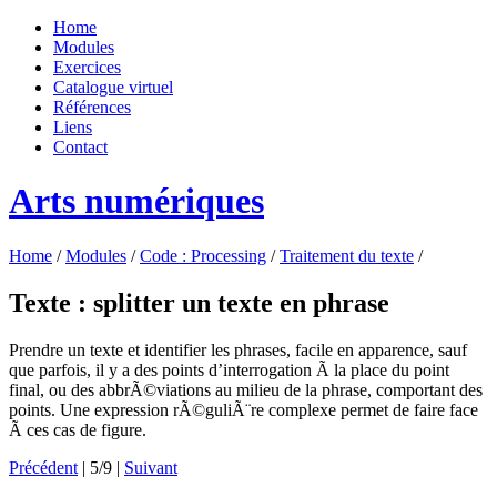
Home
Modules
Exercices
Catalogue virtuel
Références
Liens
Contact
Arts numériques
Home
/
Modules
/
Code : Processing
/
Traitement du texte
/
Texte : splitter un texte en phrase
Prendre un texte et identifier les phrases, facile en apparence, sauf
que parfois, il y a des points d’interrogation Ã la place du point
final, ou des abbrÃ©viations au milieu de la phrase, comportant des
points. Une expression rÃ©guliÃ¨re complexe permet de faire face
Ã ces cas de figure.
Précédent
| 5/9 |
Suivant