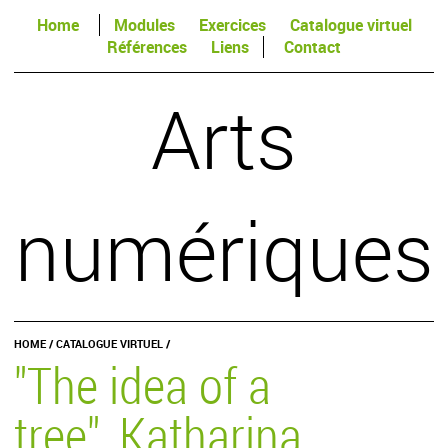
Home
Modules
Exercices
Catalogue virtuel
Références
Liens
Contact
Arts
numériques
HOME
/
CATALOGUE VIRTUEL
/
"The idea of a
tree", Katharina