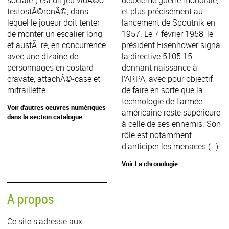
sociale") est un jeu vidÃ©o
deuxième guerre mondiale,
testostÃ©ronÃ©, dans
et plus précisément au
lequel le joueur doit tenter
lancement de Spoutnik en
de monter un escalier long
1957. Le 7 février 1958, le
et austÃ¨re, en concurrence
président Eisenhower signa
avec une dizaine de
la directive 5105.15
personnages en costard-
donnant naissance à
cravate, attachÃ©-case et
l’ARPA, avec pour objectif
mitraillette.
de faire en sorte que la
technologie de l’armée
Voir d'autres oeuvres numériques
américaine reste supérieure
dans la section catalogue
à celle de ses ennemis. Son
rôle est notamment
d’anticiper les menaces (…)
Voir La chronologie
A propos
Ce site s’adresse aux