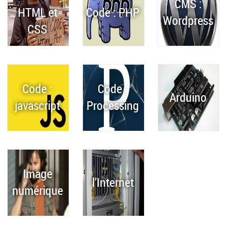
CMS :
HTML et
Code : PHP
Wordpress
CSS
Code :
Code :
Arduino
javascript
Processing
Image
l’Internet
numérique